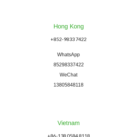
Hong Kong
+852-9833 7422
WhatsApp
85298337422
WeChat
13805848118
Vietnam
+86-138 0584 8118