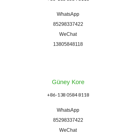
WhatsApp
85298337422
WeChat
13805848118
Güney Kore
+86-138 0584 8118
WhatsApp
85298337422
WeChat