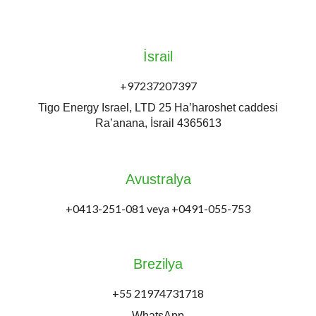
İsrail
+97237207397
Tigo Energy Israel, LTD 25 Ha’haroshet caddesi
Ra’anana, İsrail 4365613
Avustralya
+0413-251-081 veya +0491-055-753
Brezilya
+55 21974731718
WhatsApp