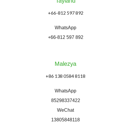
Tayland
+66-812 597 892
WhatsApp
+66-812 597 892
Malezya
+86 138 0584 8118
WhatsApp
85298337422
WeChat
13805848118