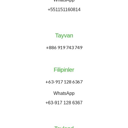
+551151160814
Tayvan
+886 919 743 749
Filipinler
+63-917 128 6367
WhatsApp
+63-917 128 6367