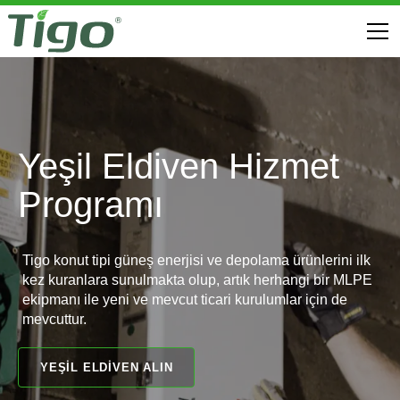
Yeşil Eldiven Hizmet
Programı
Tigo konut tipi güneş enerjisi ve depolama ürünlerini ilk
kez kuranlara sunulmakta olup, artık herhangi bir MLPE
ekipmanı ile yeni ve mevcut ticari kurulumlar için de
mevcuttur.
YEŞIL ELDIVEN ALIN