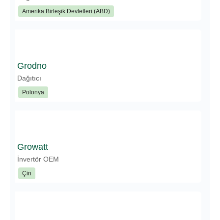
Amerika Birleşik Devletleri (ABD)
Grodno
Dağıtıcı
Polonya
Growatt
İnvertör OEM
Çin