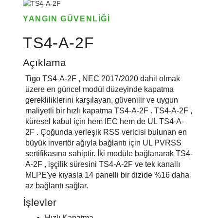
YANGIN GÜVENLIĞI
TS4-A-2F
Açıklama
Tigo TS4-A-2F , NEC 2017/2020 dahil olmak
üzere en güncel modül düzeyinde kapatma
gerekliliklerini karşılayan, güvenilir ve uygun
maliyetli bir hızlı kapatma TS4-A-2F . TS4-A-2F ,
küresel kabul için hem IEC hem de UL TS4-A-
2F . Çoğunda yerleşik RSS vericisi bulunan en
büyük invertör ağıyla bağlantı için UL PVRSS
sertifikasına sahiptir. İki modüle bağlanarak TS4-
A-2F , işçilik süresini TS4-A-2F ve tek kanallı
MLPE'ye kıyasla 14 panelli bir dizide %16 daha
az bağlantı sağlar.
İşlevler
Hızlı Kapatma