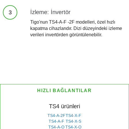
İzleme: İnvertör
3
Tigo'nun TS4-A-F -2F modelleri, özel hızlı
kapatma cihazlarıdır. Dizi düzeyindeki izleme
verileri invertörden görüntülenebilir.
HIZLI BAĞLANTILAR
TS4 ürünleri
TS4-A-2F
TS4-X-F
TS4-A-F
TS4-X-S
TS4-A-O
TS4-X-O