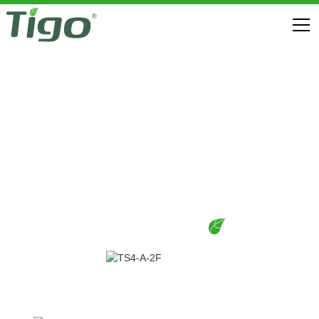
Yangın Güvenliği
TS4-A ESNEK MLPE
INDIRMELER