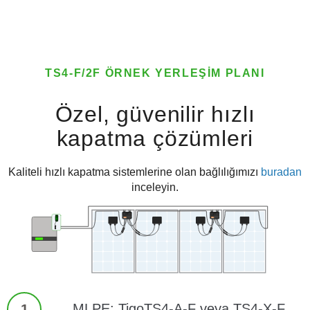
TS4-F/2F ÖRNEK YERLEŞIM PLANI
Özel, güvenilir hızlı
kapatma çözümleri
Kaliteli hızlı kapatma sistemlerine olan bağlılığımızı
buradan
inceleyin.
MLPE: TigoTS4-A-F veya TS4-X-F
1