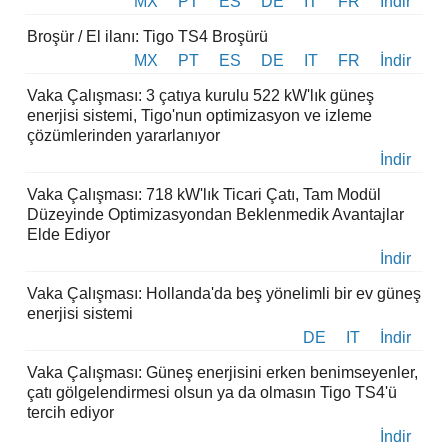
MX
PT
ES
DE
IT
FR
İndir
Broşür / El ilanı: Tigo TS4 Broşürü
MX
PT
ES
DE
IT
FR
İndir
Vaka Çalışması: 3 çatıya kurulu 522 kW'lık güneş
enerjisi sistemi, Tigo'nun optimizasyon ve izleme
çözümlerinden yararlanıyor
İndir
Vaka Çalışması: 718 kW'lık Ticari Çatı, Tam Modül
Düzeyinde Optimizasyondan Beklenmedik Avantajlar
Elde Ediyor
İndir
Vaka Çalışması: Hollanda'da beş yönelimli bir ev güneş
enerjisi sistemi
DE
IT
İndir
Vaka Çalışması: Güneş enerjisini erken benimseyenler,
çatı gölgelendirmesi olsun ya da olmasın Tigo TS4'ü
tercih ediyor
İndir