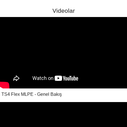
Videolar
TS4 Flex MLPE - Genel Bakış