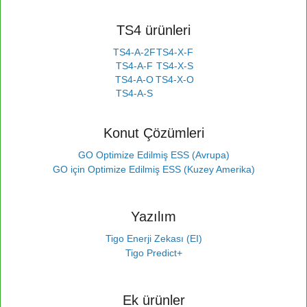
TS4 ürünleri
TS4-A-2F
TS4-X-F
TS4-A-F
TS4-X-S
TS4-A-O
TS4-X-O
TS4-A-S
Konut Çözümleri
GO Optimize Edilmiş ESS (Avrupa)
GO için Optimize Edilmiş ESS (Kuzey Amerika)
Yazılım
Tigo Enerji Zekası (EI)
Tigo Predict+
Ek ürünler