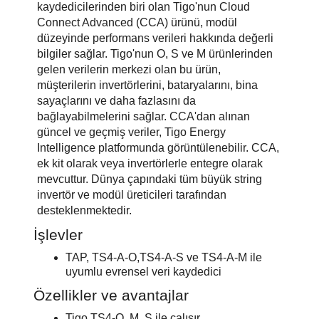
kaydedicilerinden biri olan Tigo'nun Cloud
Connect Advanced (CCA) ürünü, modül
düzeyinde performans verileri hakkında değerli
bilgiler sağlar. Tigo'nun O, S ve M ürünlerinden
gelen verilerin merkezi olan bu ürün,
müşterilerin invertörlerini, bataryalarını, bina
sayaçlarını ve daha fazlasını da
bağlayabilmelerini sağlar. CCA'dan alınan
güncel ve geçmiş veriler, Tigo Energy
Intelligence platformunda görüntülenebilir. CCA,
ek kit olarak veya invertörlerle entegre olarak
mevcuttur. Dünya çapındaki tüm büyük string
invertör ve modül üreticileri tarafından
desteklenmektedir.
İşlevler
TAP, TS4-A-O,TS4-A-S ve TS4-A-M ile
uyumlu evrensel veri kaydedici
Özellikler ve avantajlar
Tigo TS4-O, M, S ile çalışır