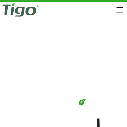
TS4 ESNEK MLPE
INDIRMELER