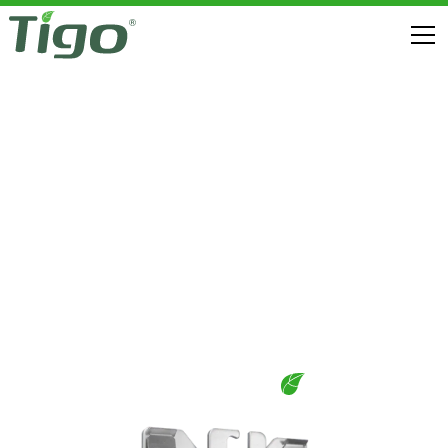
Optimizasyon
TS4-X FLEX MLPE
INDIRMELER