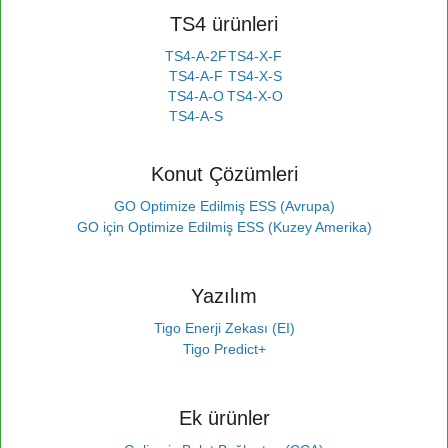
TS4 ürünleri
TS4-A-2F
TS4-X-F
TS4-A-F
TS4-X-S
TS4-A-O
TS4-X-O
TS4-A-S
Konut Çözümleri
GO Optimize Edilmiş ESS (Avrupa)
GO için Optimize Edilmiş ESS (Kuzey Amerika)
Yazılım
Tigo Enerji Zekası (EI)
Tigo Predict+
Ek ürünler