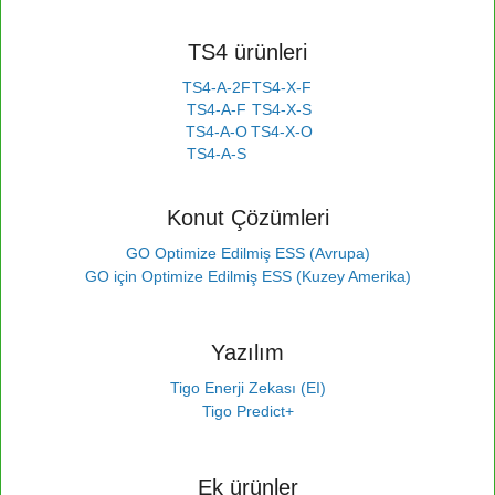
TS4 ürünleri
TS4-A-2F
TS4-X-F
TS4-A-F
TS4-X-S
TS4-A-O
TS4-X-O
TS4-A-S
Konut Çözümleri
GO Optimize Edilmiş ESS (Avrupa)
GO için Optimize Edilmiş ESS (Kuzey Amerika)
Yazılım
Tigo Enerji Zekası (EI)
Tigo Predict+
Ek ürünler