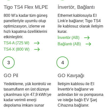
Tigo TS4 Flex MLPE
İnvertör, Bağlantı
800 W'a kadar tüm güneş
Ethernet kablosuyla EI
panelleriyle uyumlu olup
Link'e bağlanır; Tigo TS4
optimizasyon, izleme ve
ile kablosuz olarak iletişim
hızlı kapatma özelliklerini
kurar.
etkinleştirir.
İnvertör (AB)
TS4-A (725 W)
Bağlantı (AB)
TS4-X (800 W)
3
4
GO Pil
GO Kavşağı
Yedekleme, yük kontrolü ve
İletişim kablosu ile EI
tasarrufların en üst düzeye
İnvertör'e bağlanır ve
çıkarılması için 47,9 kWh'ye
ardından bir ısı pompasına
kadar verimli enerji
ve isteğe bağlı EV Şarj
depolama imkanı sunar
Cihazına bağlanır.