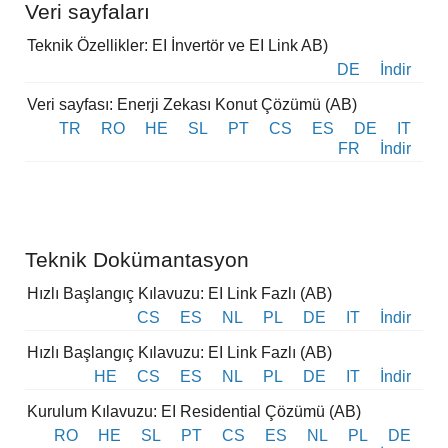
Veri sayfaları
Teknik Özellikler: EI İnvertör ve EI Link AB)
DE
İndir
Veri sayfası: Enerji Zekası Konut Çözümü (AB)
TR
RO
HE
SL
PT
CS
ES
DE
IT
FR
İndir
Teknik Dokümantasyon
Hızlı Başlangıç Kılavuzu: EI Link Fazlı (AB)
CS
ES
NL
PL
DE
IT
İndir
Hızlı Başlangıç Kılavuzu: EI Link Fazlı (AB)
HE
CS
ES
NL
PL
DE
IT
İndir
Kurulum Kılavuzu: EI Residential Çözümü (AB)
RO
HE
SL
PT
CS
ES
NL
PL
DE