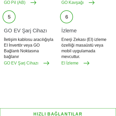
GO Pil (AB)
GO Kavşağı
5
6
GO EV Şarj Cihazı
İzleme
İletişim kablosu aracılığıyla
Enerji Zekası (EI) izleme
EI İnvertör veya GO
özelliği masaüstü veya
Bağlantı Noktasına
mobil uygulamada
bağlanır
mevcuttur.
GO EV Şarj Cihazı
EI İzleme
HIZLI BAĞLANTILAR