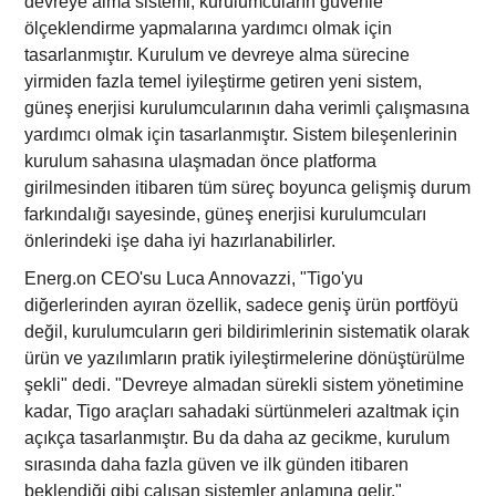
devreye alma sistemi, kurulumcuların güvenle
ölçeklendirme yapmalarına yardımcı olmak için
tasarlanmıştır. Kurulum ve devreye alma sürecine
yirmiden fazla temel iyileştirme getiren yeni sistem,
güneş enerjisi kurulumcularının daha verimli çalışmasına
yardımcı olmak için tasarlanmıştır. Sistem bileşenlerinin
kurulum sahasına ulaşmadan önce platforma
girilmesinden itibaren tüm süreç boyunca gelişmiş durum
farkındalığı sayesinde, güneş enerjisi kurulumcuları
önlerindeki işe daha iyi hazırlanabilirler.
Energ.on CEO'su Luca Annovazzi, "Tigo'yu
diğerlerinden ayıran özellik, sadece geniş ürün portföyü
değil, kurulumcuların geri bildirimlerinin sistematik olarak
ürün ve yazılımların pratik iyileştirmelerine dönüştürülme
şekli" dedi. "Devreye almadan sürekli sistem yönetimine
kadar, Tigo araçları sahadaki sürtünmeleri azaltmak için
açıkça tasarlanmıştır. Bu da daha az gecikme, kurulum
sırasında daha fazla güven ve ilk günden itibaren
beklendiği gibi çalışan sistemler anlamına gelir."