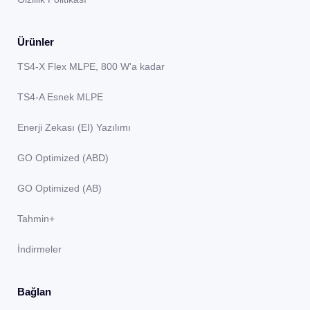
Ürünler
TS4-X Flex MLPE, 800 W'a kadar
TS4-A Esnek MLPE
Enerji Zekası (EI) Yazılımı
GO Optimized (ABD)
GO Optimized (AB)
Tahmin+
İndirmeler
Bağlan