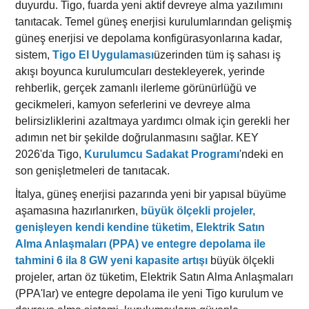
duyurdu. Tigo, fuarda yeni aktif devreye alma yazılımını
tanıtacak. Temel güneş enerjisi kurulumlarından gelişmiş
güneş enerjisi ve depolama konfigürasyonlarına kadar,
sistem,
Tigo EI Uygulaması
üzerinden tüm iş sahası iş
akışı boyunca kurulumcuları destekleyerek, yerinde
rehberlik, gerçek zamanlı ilerleme görünürlüğü ve
gecikmeleri, kamyon seferlerini ve devreye alma
belirsizliklerini azaltmaya yardımcı olmak için gerekli her
adımın net bir şekilde doğrulanmasını sağlar. KEY
2026'da Tigo,
Kurulumcu Sadakat Programı
'ndeki en
son genişletmeleri de tanıtacak.
İtalya, güneş enerjisi pazarında yeni bir yapısal büyüme
aşamasına hazırlanırken,
büyük ölçekli projeler,
genişleyen kendi kendine tüketim, Elektrik Satın
Alma Anlaşmaları (PPA) ve entegre depolama ile
tahmini 6 ila 8 GW yeni kapasite artışı
büyük ölçekli
projeler, artan öz tüketim, Elektrik Satın Alma Anlaşmaları
(PPA'lar) ve entegre depolama ile yeni Tigo kurulum ve