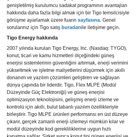
genişletilmiş kurulumcu sadakat programının avantajları
hakkında daha fazla bilgi almak için bir Tigo temsilcisiyle
görüşme ayarlamak üzere fuarın
sayfasına
. Genel
sorularınız için Tigo satış
buradan
ile iletişime geçin.
Tigo Energy hakkında
2007 yılında kurulan Tigo Energy, Inc. (Nasdaq: TYGO),
konut, ticari ve kamu hizmetleri ölçeğindeki güneş
enerjisi sistemlerinin güvenliğini artırmak, enerji verimini
yükseltmek ve işletme maliyetlerini düşürmek için akıllı
donanım ve yazılım çözümleri geliştiren ve sağlayan
dünya çapında bir liderdir. Tigo, Flex MLPE (Modül
Düzeyinde Güç Elektroniği) ve güneş enerjisi
optimizasyon teknolojisini, gelişmiş enerji izleme ve
kontrolü için akıllı, bulut tabanlı yazılım özellikleriyle
birleştirir. Tigo MLPE ürünleri performansı en üst düzeye
çıkarır, gerçek zamanlı enerji izlemeyi mümkün kılar ve
modül düzeyinde kod gerekliliklerine uygun hızlı
kapatma sağlar. Şirket ayrıca konut tipi güneş enerjisi ve