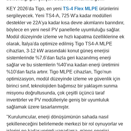
KEY 2026'da Tigo, en yeni
TS-4 Flex MLPE
ürünlerini
sergileyecek. Yeni TS4-A, 725 W'a kadar modülleri
destekler ve 22A'ya kadar kısa devre akımlarını barındırır,
böylece en yeni nesil PV panellerle uyumluluğu sağlar.
Modül düzeyinde izleme ve hızlı kapatma özelliklerine ek
olarak, İtalya'da optimize edilmiş Tigo TS4-A MLPE
cihazları, 3-12 kW arasındaki konut güneş enerjisi
sistemlerinde %7,6'dan fazla geri kazanılmış enerji
sağlar ve bu sistemlerin %40'ına kadarı enerji üretimini
%10'dan fazla artırır. Tigo MLPE cihazları, Tigo'nun
optimizasyon, modül düzeyinde izleme ve güvenlik için
birinci sınıf, teknolojiden bağımsız bir yaklaşım sunma
misyonu doğrultusunda, çok çeşitli üçüncü taraf
invertörler ve PV modülleriyle geniş bir uyumluluk
sağlamak üzere tasarlanmıştır.
"Kurulumcular, enerji dönüşümünün sahada nasıl
şekilleneceğini belirlemede merkezi bir rol oynuyorlar ve
işlerini ne kadar verimli yaparlarsa, güneş enerjisi